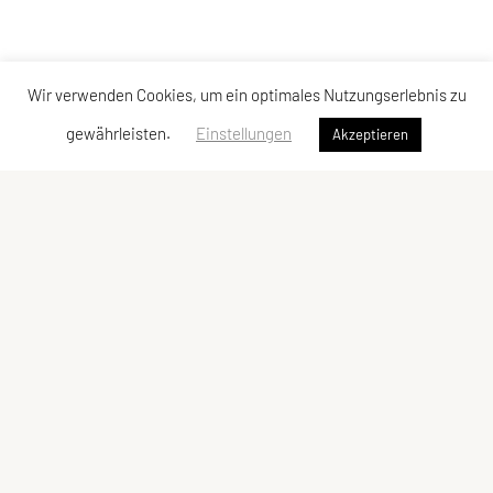
Wir verwenden Cookies, um ein optimales Nutzungserlebnis zu
gewährleisten.
Einstellungen
Akzeptieren
SPORTUNION Döbling
Billrothstraße 24, 1190 Wien
Tel: +43 1 367 41 28
Fax: +43 1 367 40 24
E-Mail:
office@sportunion-doebling.at