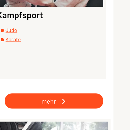
Kampfsport
Judo
Karate
mehr