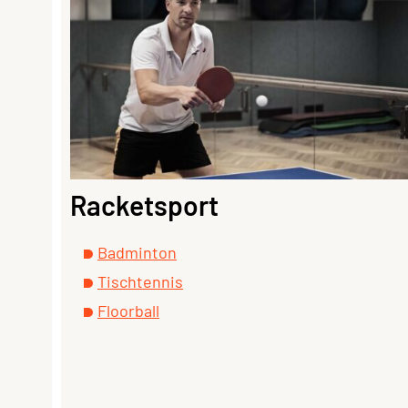
Racketsport
Badminton
Tischtennis
Floorball