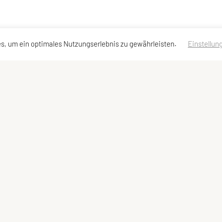
s, um ein optimales Nutzungserlebnis zu gewährleisten.
Einstellun
ktadressen
Schnellzugriff
Meta
kt
Sportprogramm
Impressum
and
Team
Sitemap
Datenschutzerklärung