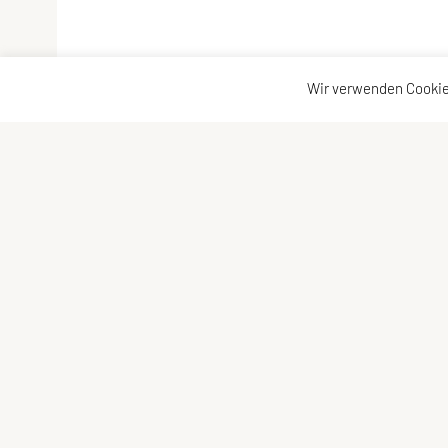
Wir verwenden Cookie
SPORTUNION Döbling
Konta
Billrothstraße 24, 1190 Wien
Konta
Tel: +43 1 367 41 28
Vorst
Fax: +43 1 367 40 24
E-Mail:
office@sportunion-doebling.at
ZVR-Zahl: 731017117