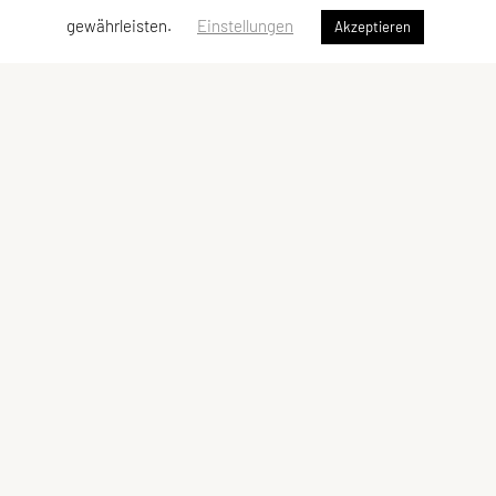
gewährleisten.
Einstellungen
Akzeptieren
SPORTUNION Döbling
Billrothstraße 24, 1190 Wien
Tel: +43 1 367 41 28
Fax: +43 1 367 40 24
E-Mail:
office@sportunion-doebling.at
ZVR-Zahl: 731017117
Kontaktadressen
Schnellzugriff
Kontakt
Sportprogramm
Vorstand
Team
Meta