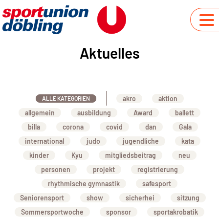
Aktuelles
akro
aktion
ALLE KATEGORIEN
allgemein
ausbildung
Award
ballett
billa
corona
covid
dan
Gala
international
judo
jugendliche
kata
kinder
Kyu
mitgliedsbeitrag
neu
personen
projekt
registrierung
rhythmische gymnastik
safesport
Seniorensport
show
sicherhei
sitzung
Sommersportwoche
sponsor
sportakrobatik