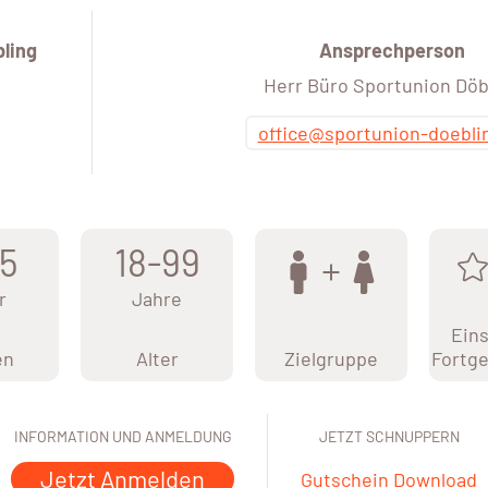
ling
Ansprechperson
Herr Büro Sportunion Döb
office@sportunion-doebli
5
18-99
r
Jahre
Eins
en
Alter
Zielgruppe
Fortge
INFORMATION UND ANMELDUNG
JETZT SCHNUPPERN
Jetzt Anmelden
Gutschein Download