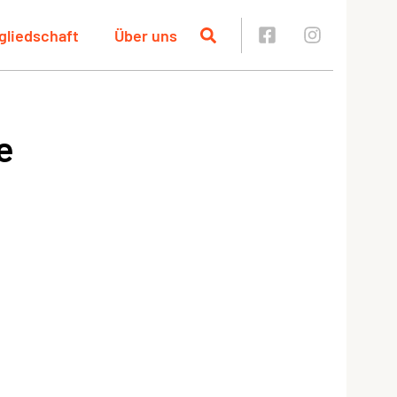
gliedschaft
Über uns
e