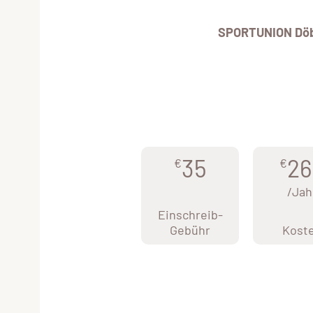
SPORTUNION Döb
35
26
€
€
/Jah
Einschreib-
Gebühr
Kost