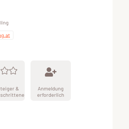
ling
ng.at
teiger &
Anmeldung
schrittene
erforderlich