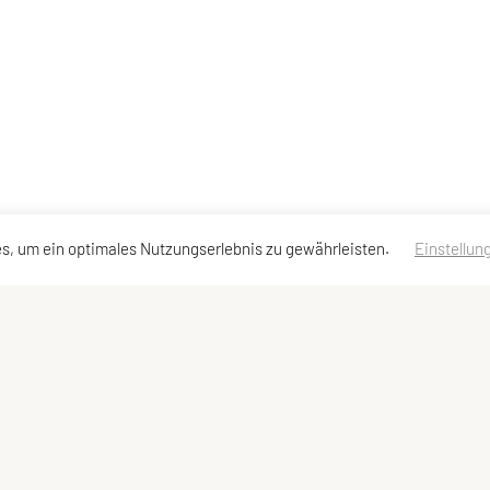
s, um ein optimales Nutzungserlebnis zu gewährleisten.
Einstellun
ktadressen
Schnellzugriff
Meta
kt
Sportprogramm
Impressum