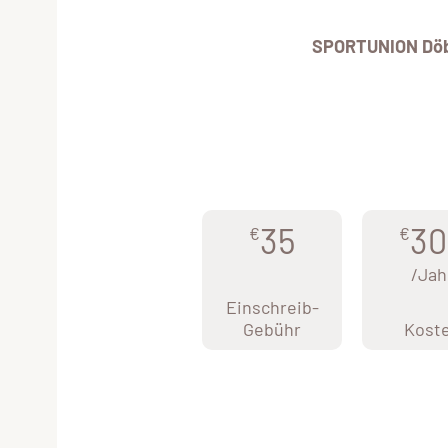
SPORTUNION Döb
35
30
€
€
/Jah
Einschreib-
Gebühr
Kost