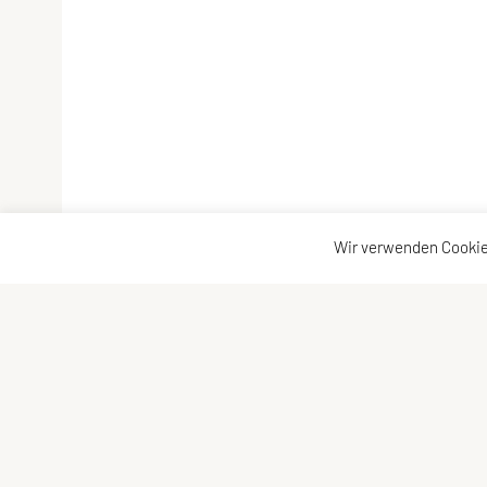
Wir verwenden Cookie
SPORTUNION Döbling
Konta
Billrothstraße 24, 1190 Wien
Konta