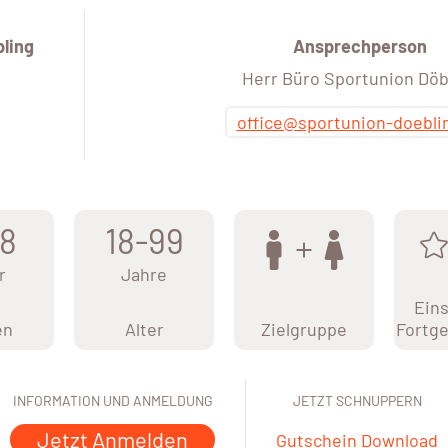
ling
Ansprechperson
Herr Büro Sportunion Döb
office@sportunion-doebli
8
18-99
r
Jahre
Eins
en
Alter
Zielgruppe
Fortge
INFORMATION UND ANMELDUNG
JETZT SCHNUPPERN
Jetzt Anmelden
Gutschein Download