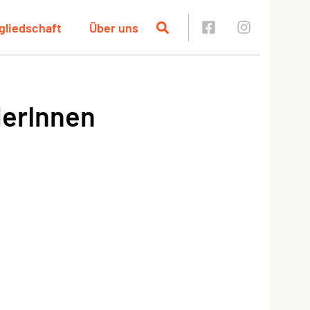
gliedschaft
Über uns
lerInnen