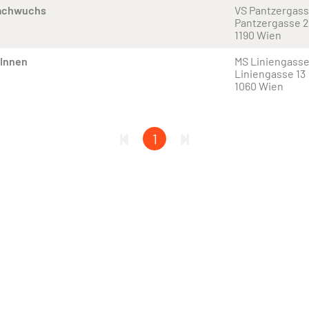
Nachwuchs
VS Pantzergas
Pantzergasse 
1190 Wien
rInnen
MS Liniengass
Liniengasse 13
1060 Wien
1