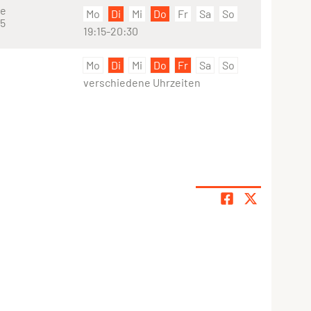
se
Mo
Di
Mi
Do
Fr
Sa
So
25
19:15-20:30
e
Mo
Di
Mi
Do
Fr
Sa
So
verschiedene Uhrzeiten