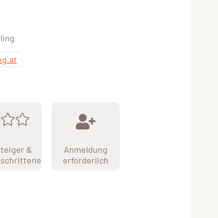
ling
ng.at
teiger &
Anmeldung
schrittene
erforderlich