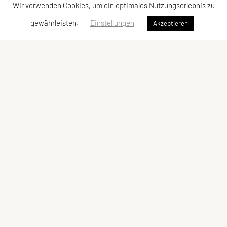
Wir verwenden Cookies, um ein optimales Nutzungserlebnis zu
gewährleisten.
Einstellungen
Akzeptieren
SPORTUNION Döbling
Billrothstraße 24, 1190 Wien
Tel: +43 1 367 41 28
Fax: +43 1 367 40 24
E-Mail:
office@sportunion-doebling.at
ZVR-Zahl: 731017117
Kontaktadressen
Schnellzugriff
Kontakt
Sportprogramm