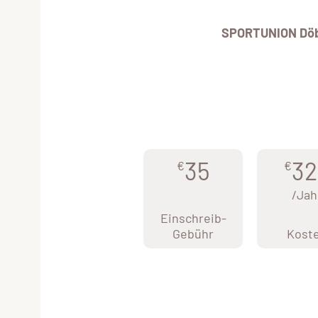
SPORTUNION Döb
35
32
€
€
/Jah
Einschreib-
Gebühr
Kost