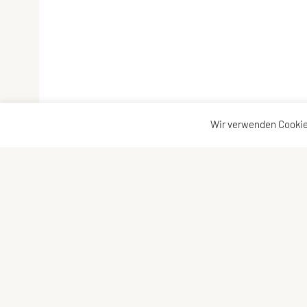
Wir verwenden Cookie
SPORTUNION Döbling
Konta
Billrothstraße 24, 1190 Wien
Konta
Tel: +43 1 367 41 28
Vorst
Fax: +43 1 367 40 24