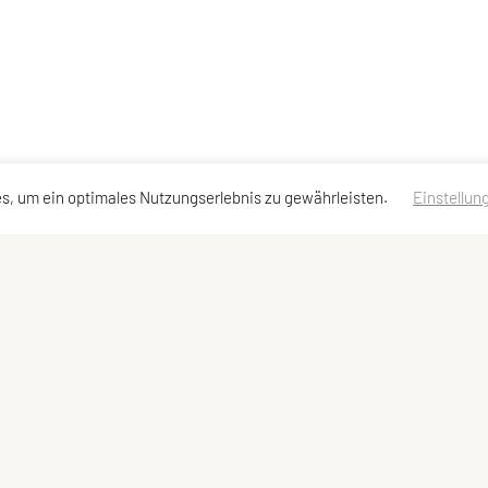
s, um ein optimales Nutzungserlebnis zu gewährleisten.
Einstellun
ktadressen
Schnellzugriff
Meta
kt
Sportprogramm
Impressum
and
Team
Sitemap
Datenschutzerklärung