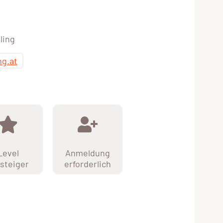
ling
ng.at
Level
Anmeldung
steiger
erforderlich