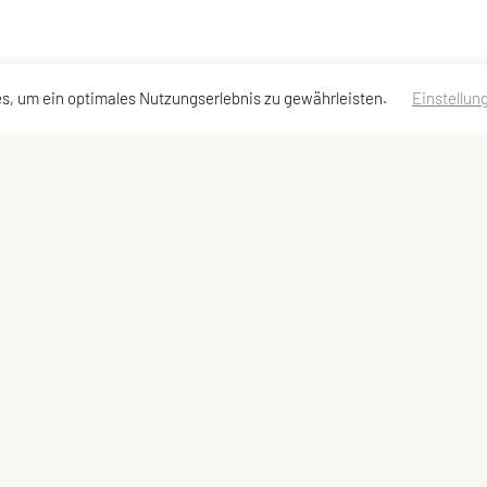
s, um ein optimales Nutzungserlebnis zu gewährleisten.
Einstellun
ktadressen
Schnellzugriff
Meta
kt
Sportprogramm
Impressum
and
Team
Sitemap
Datenschutzerklärung