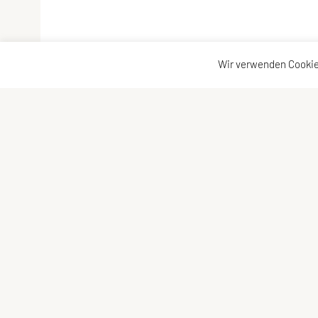
Wir verwenden Cookie
SPORTUNION Döbling
Konta
Billrothstraße 24, 1190 Wien
Konta
Tel: +43 1 367 41 28
Vorst
Fax: +43 1 367 40 24
E-Mail:
office@sportunion-doebling.at
ZVR-Zahl: 731017117