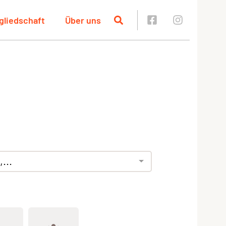
gliedschaft
Über uns
...