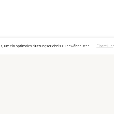
s, um ein optimales Nutzungserlebnis zu gewährleisten.
Einstellun
ktadressen
Schnellzugriff
Meta
kt
Sportprogramm
Impressum
and
Team
Sitemap
Datenschutzerklärung