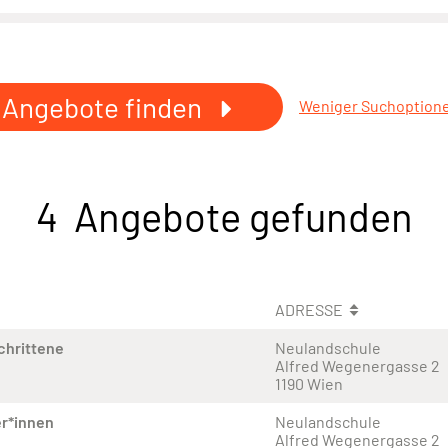
Angebote finden
Weniger Suchoption
4 Angebote gefunden
ADRESSE
chrittene
Neulandschule
Alfred Wegenergasse 2
1190 Wien
r*innen
Neulandschule
Alfred Wegenergasse 2