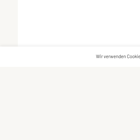
Wir verwenden Cookie
SPORTUNION Döbling
Konta
Billrothstraße 24, 1190 Wien
Konta
Tel: +43 1 367 41 28
Vorst
Fax: +43 1 367 40 24