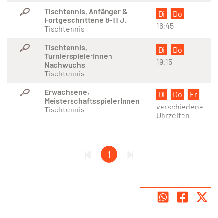
Tischtennis, Anfänger &
Di
Do
Fortgeschrittene 8-11 J.
16:45
Tischtennis
Tischtennis,
Di
Do
TurnierspielerInnen
19:15
Nachwuchs
Tischtennis
Erwachsene,
Di
Do
Fr
MeisterschaftsspielerInnen
verschiedene
Tischtennis
Uhrzeiten
1