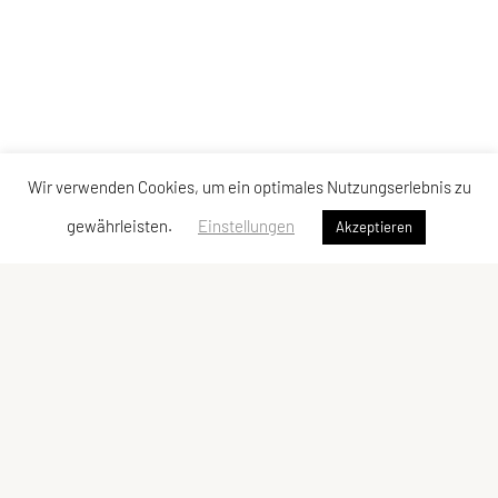
Wir verwenden Cookies, um ein optimales Nutzungserlebnis zu
gewährleisten.
Einstellungen
Akzeptieren
SPORTUNION Döbling
Billrothstraße 24, 1190 Wien
Tel: +43 1 367 41 28