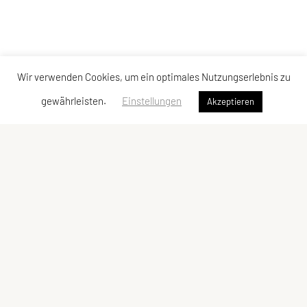
Wir verwenden Cookies, um ein optimales Nutzungserlebnis zu
gewährleisten.
Einstellungen
Akzeptieren
SPORTUNION Döbling
Billrothstraße 24, 1190 Wien
Tel: +43 1 367 41 28
Fax: +43 1 367 40 24
E-Mail:
office@sportunion-doebling.at