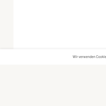
Wir verwenden Cookie
SPORTUNION Döbling
Konta
Billrothstraße 24, 1190 Wien
Konta