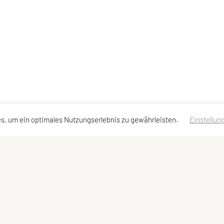
s, um ein optimales Nutzungserlebnis zu gewährleisten.
Einstellun
ktadressen
Schnellzugriff
Meta
kt
Sportprogramm
Impressum