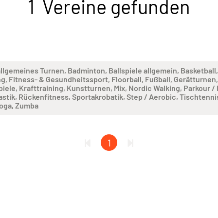
1 Vereine gefunden
allgemeines Turnen
Badminton
Ballspiele allgemein
Basketball
ng
Fitness- & Gesundheitssport
Floorball
Fußball
Gerätturnen
piele
Krafttraining
Kunstturnen
Mix
Nordic Walking
Parkour /
stik
Rückenfitness
Sportakrobatik
Step / Aerobic
Tischtenni
oga
Zumba
1