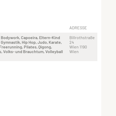
ADRESSE
Bodywork
Capoeira
Eltern-Kind
Billrothstraße
Gymnastik
Hip Hop
Judo
Karate
24
 Freerunning
Pilates
Qigong
Wien 1190
s
Volks- und Brauchtum
Volleyball
Wien