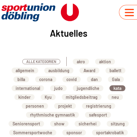
Aktuelles
akro
aktion
ALLE KATEGORIEN
allgemein
ausbildung
Award
ballett
billa
corona
covid
dan
Gala
international
judo
jugendliche
kata
kinder
Kyu
mitgliedsbeitrag
neu
personen
projekt
registrierung
rhythmische gymnastik
safesport
Seniorensport
show
sicherhei
sitzung
Sommersportwoche
sponsor
sportakrobatik