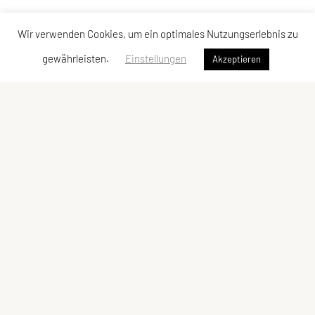
Wir verwenden Cookies, um ein optimales Nutzungserlebnis zu
gewährleisten.
Einstellungen
Akzeptieren
SPORTUNION Döbling
Billrothstraße 24, 1190 Wien
Tel: +43 1 367 41 28
Fax: +43 1 367 40 24
E-Mail:
office@sportunion-doebling.at
ZVR-Zahl: 731017117
Kontaktadressen
Schnellzugriff
Kontakt
Sportprogramm