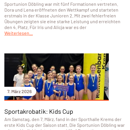
Sportunion Döbling war mit fünf Formationen vertreten.
Dora und Lena eröffneten den Wettkampf und starteten
erstmals in der Klasse Junioren 2. Mit zwei fehlerfreien
Übungen zeigten sie eine starke Leistung und erreichten
den 4. Platz. Für Iris und Alicja war es der
Weiterlesen...
7. März 2026
Sportakrobatik: Kids Cup
Am Samstag, den 7. März, fand in der Sporthalle Krems der
erste Kids Cup der Saison statt. Die Sportunion Döbling war