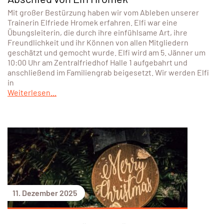
Mit großer Bestürzung haben wir vom Ableben unserer
Trainerin Elfriede Hromek erfahren. Elfi war eine
Übungsleiterin, die durch ihre einfühlsame Art, ihre
Freundlichkeit und ihr Können von allen Mitgliedern
geschätzt und gemocht wurde. Elfi wird am 5. Jänner um
10:00 Uhr am Zentralfriedhof Halle 1 aufgebahrt und
anschließend im Familiengrab beigesetzt. Wir werden Elfi
in
Weiterlesen...
11. Dezember 2025