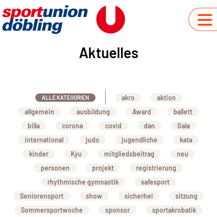
Aktuelles
akro
aktion
ALLE KATEGORIEN
allgemein
ausbildung
Award
ballett
billa
corona
covid
dan
Gala
international
judo
jugendliche
kata
kinder
Kyu
mitgliedsbeitrag
neu
personen
projekt
registrierung
rhythmische gymnastik
safesport
Seniorensport
show
sicherhei
sitzung
Sommersportwoche
sponsor
sportakrobatik