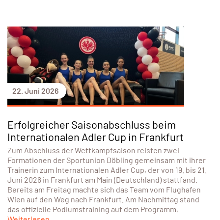
22. Juni 2026
Erfolgreicher Saisonabschluss beim
Internationalen Adler Cup in Frankfurt
Zum Abschluss der Wettkampfsaison reisten zwei
Formationen der Sportunion Döbling gemeinsam mit ihrer
Trainerin zum Internationalen Adler Cup, der von 19. bis 21.
Juni 2026 in Frankfurt am Main (Deutschland) stattfand.
Bereits am Freitag machte sich das Team vom Flughafen
Wien auf den Weg nach Frankfurt. Am Nachmittag stand
das offizielle Podiumstraining auf dem Programm,
Weiterlesen...