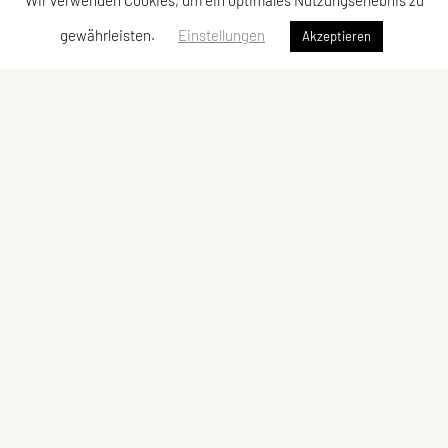
Wir verwenden Cookies, um ein optimales Nutzungserlebnis zu
gewährleisten.
Einstellungen
Akzeptieren
SPORTUNION Döbling
Billrothstraße 24, 1190 Wien
Tel: +43 1 367 41 28
Fax: +43 1 367 40 24
E-Mail:
office@sportunion-doebling.at
ZVR-Zahl: 731017117
Kontaktadressen
Schnellzugriff
Kontakt
Sportprogramm
Vorstand
Team