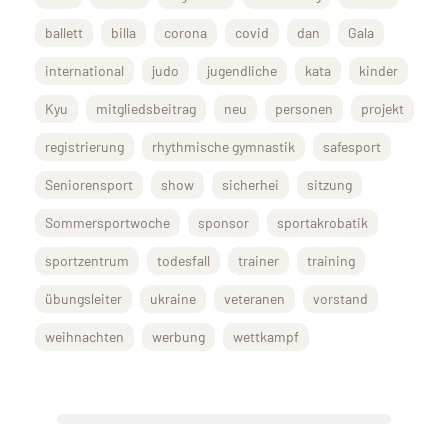
ballett
billa
corona
covid
dan
Gala
international
judo
jugendliche
kata
kinder
Kyu
mitgliedsbeitrag
neu
personen
projekt
registrierung
rhythmische gymnastik
safesport
Seniorensport
show
sicherhei
sitzung
Sommersportwoche
sponsor
sportakrobatik
sportzentrum
todesfall
trainer
training
übungsleiter
ukraine
veteranen
vorstand
weihnachten
werbung
wettkampf