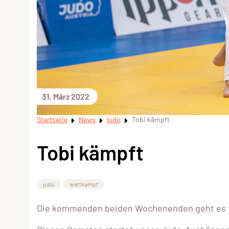
31. März 2022
Startseite
News
judo
Tobi kämpft
Tobi kämpft
judo
wettkampf
Die kommenden beiden Wochenenden geht es fü