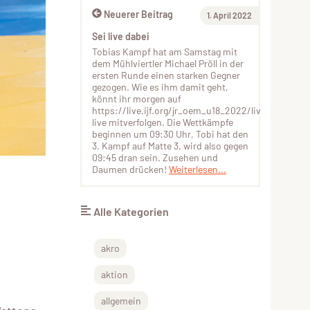
Neuerer Beitrag
1. April 2022
Sei live dabei
Tobias Kampf hat am Samstag mit
dem Mühlviertler Michael Pröll in der
ersten Runde einen starken Gegner
gezogen. Wie es ihm damit geht,
könnt ihr morgen auf
https://live.ijf.org/jr_oem_u18_2022/live_video
live mitverfolgen. Die Wettkämpfe
beginnen um 09:30 Uhr, Tobi hat den
3. Kampf auf Matte 3, wird also gegen
09:45 dran sein. Zusehen und
Daumen drücken!
Weiterlesen...
Alle Kategorien
akro
aktion
allgemein