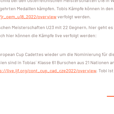
hild bei den Österreichischen Meisterschaften U18 in W
gehrten Medaillen kämpfen. Tobis Kämpfe können in den
org/jr_oem_u18_2022/overview
verfolgt werden.
schen Meisterschaften U23 mit 22 Gegnern, hier geht es
h hier können die Kämpfe live verfolgt werden:
uropean Cup Cadettes wieder um die Nominierung für di
en sind in Tobias´ Klasse 61 Burschen aus 21 Nationen a
s://live.ijf.org/cont_cup_cad_cze2022/overview
, Tobi is