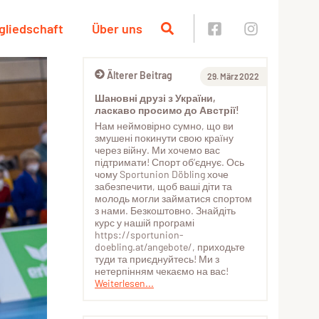
gliedschaft
Über uns
Älterer Beitrag
29. März 2022
Шановні друзі з України,
ласкаво просимо до Австрії!
Нам неймовірно сумно, що ви
змушені покинути свою країну
через війну. Ми хочемо вас
підтримати! Спорт об’єднує. Ось
чому Sportunion Döbling хоче
забезпечити, щоб ваші діти та
молодь могли займатися спортом
з нами. Безкоштовно. Знайдіть
курс у нашій програмі
https://sportunion-
doebling.at/angebote/, приходьте
туди та приєднуйтесь! Ми з
нетерпінням чекаємо на вас!
Weiterlesen...