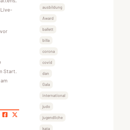
attens,
ausbildung
 Live-
Award
ballett
 vor
billa
corona
e
covid
m Start.
dan
t am
Gala
international
judo
jugendliche
kata