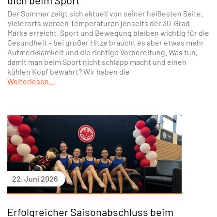
dich beim Sport
Der Sommer zeigt sich aktuell von seiner heißesten Seite.
Vielerorts werden Temperaturen jenseits der 30-Grad-
Marke erreicht. Sport und Bewegung bleiben wichtig für die
Gesundheit – bei großer Hitze braucht es aber etwas mehr
Aufmerksamkeit und die richtige Vorbereitung. Was tun,
damit man beim Sport nicht schlapp macht und einen
kühlen Kopf bewahrt? Wir haben die
Weiterlesen...
22. Juni 2026
Erfolgreicher Saisonabschluss beim