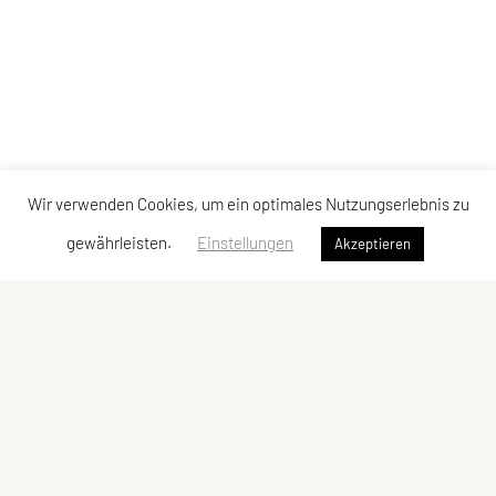
Wir verwenden Cookies, um ein optimales Nutzungserlebnis zu
gewährleisten.
Einstellungen
Akzeptieren
SPORTUNION Döbling
Billrothstraße 24, 1190 Wien
Tel: +43 1 367 41 28
Fax: +43 1 367 40 24