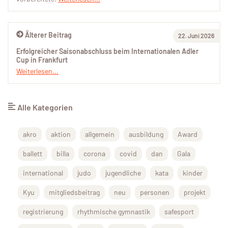
Älterer Beitrag
22. Juni 2026
Erfolgreicher Saisonabschluss beim Internationalen Adler
Cup in Frankfurt
Weiterlesen...
Alle Kategorien
akro
aktion
allgemein
ausbildung
Award
ballett
billa
corona
covid
dan
Gala
international
judo
jugendliche
kata
kinder
Kyu
mitgliedsbeitrag
neu
personen
projekt
registrierung
rhythmische gymnastik
safesport