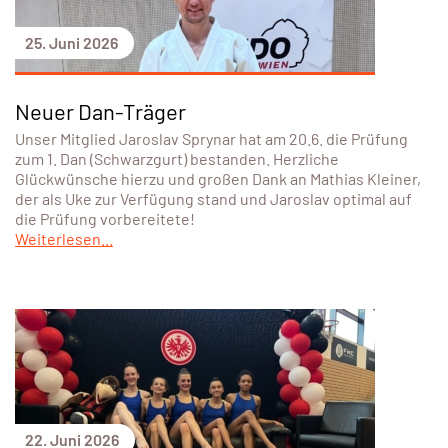
25. Juni 2026
Neuer Dan-Träger
Unser Mitglied Jaroslav Sprynar hat am 20.6. die Prüfung
zum 1. Dan (Schwarzgurt) bestanden. Herzliche
Glückwünsche hierzu und großen Dank an Mathias Kleiner,
der als Uke zur Verfügung stand und Jaroslav optimal auf
die Prüfung vorbereitete!
Weiterlesen...
22. Juni 2026