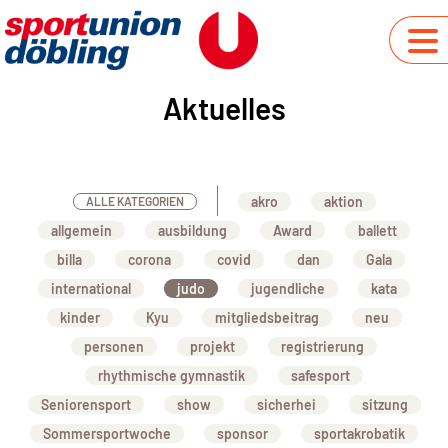
Aktuelles
akro
aktion
ALLE KATEGORIEN
allgemein
ausbildung
Award
ballett
billa
corona
covid
dan
Gala
international
judo
jugendliche
kata
kinder
Kyu
mitgliedsbeitrag
neu
personen
projekt
registrierung
rhythmische gymnastik
safesport
Seniorensport
show
sicherhei
sitzung
Sommersportwoche
sponsor
sportakrobatik