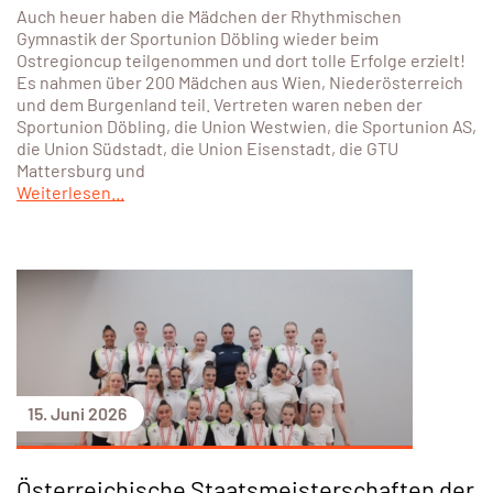
Auch heuer haben die Mädchen der Rhythmischen
Gymnastik der Sportunion Döbling wieder beim
Ostregioncup teilgenommen und dort tolle Erfolge erzielt!
Es nahmen über 200 Mädchen aus Wien, Niederösterreich
und dem Burgenland teil. Vertreten waren neben der
Sportunion Döbling, die Union Westwien, die Sportunion AS,
die Union Südstadt, die Union Eisenstadt, die GTU
Mattersburg und
Weiterlesen...
15. Juni 2026
Österreichische Staatsmeisterschaften der