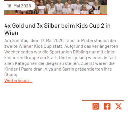
18. Mai 2026
4x Gold und 3x Silber beim Kids Cup 2 in
Wien
Am Sonntag, dem 17. Mai 2026, fand im Praterstadion der
zweite Wiener Kids Cup statt. Aufgrund das verlängerten
Wochenendes war die Sportunion Döbling nur mit einer
kleineren Gruppe am Start. Und es gelang wieder, in fast
allen Kategorien die Sieger zu stellen. Zuerst waren die
Kinder 1 Paare dran. Alya und Sarrin präsentierten ihre
Übung
Weiterlesen...