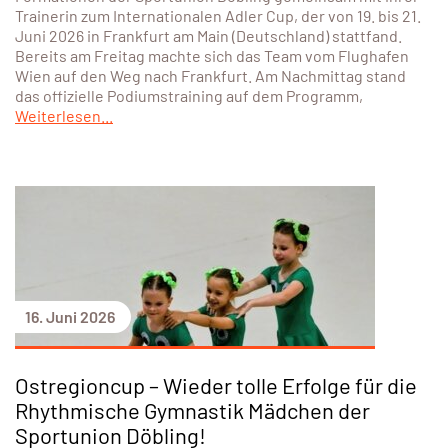
Trainerin zum Internationalen Adler Cup, der von 19. bis 21.
Juni 2026 in Frankfurt am Main (Deutschland) stattfand.
Bereits am Freitag machte sich das Team vom Flughafen
Wien auf den Weg nach Frankfurt. Am Nachmittag stand
das offizielle Podiumstraining auf dem Programm,
Weiterlesen...
16. Juni 2026
Ostregioncup – Wieder tolle Erfolge für die
Rhythmische Gymnastik Mädchen der
Sportunion Döbling!