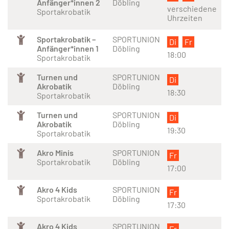
Anfänger*innen 2
Döbling
verschiedene
Sportakrobatik
Uhrzeiten
Sportakrobatik –
SPORTUNION
Di
Fr
Anfänger*innen 1
Döbling
18:00
Sportakrobatik
Turnen und
SPORTUNION
Di
Akrobatik
Döbling
18:30
Sportakrobatik
Turnen und
SPORTUNION
Di
Akrobatik
Döbling
19:30
Sportakrobatik
Akro Minis
SPORTUNION
Fr
Sportakrobatik
Döbling
17:00
Akro 4 Kids
SPORTUNION
Fr
Sportakrobatik
Döbling
17:30
Akro 4 Kids
SPORTUNION
Fr