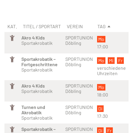
KAT.
TITEL / SPORTART
VEREIN
TAG
Akro 4 Kids
SPORTUNION
Mo
Sportakrobatik
Döbling
17:00
Sportakrobatik –
SPORTUNION
Mo
Mi
Fr
Fortgeschrittene
Döbling
verschiedene
Sportakrobatik
Uhrzeiten
Akro 4 Kids
SPORTUNION
Mo
Sportakrobatik
Döbling
18:00
Turnen und
SPORTUNION
Di
Akrobatik
Döbling
17:30
Sportakrobatik
Sportakrobatik –
SPORTUNION
Di
Fr