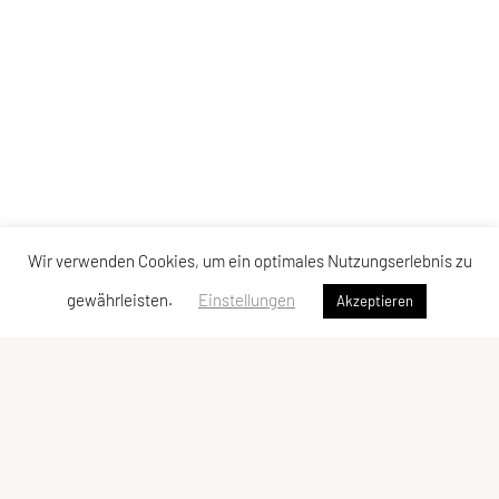
Wir verwenden Cookies, um ein optimales Nutzungserlebnis zu
gewährleisten.
Einstellungen
Akzeptieren