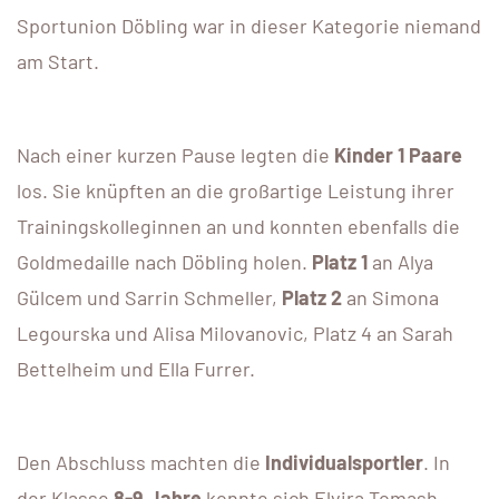
Sportunion Döbling war in dieser Kategorie niemand
am Start.
Nach einer kurzen Pause legten die
Kinder 1 Paare
los. Sie knüpften an die großartige Leistung ihrer
Trainingskolleginnen an und konnten ebenfalls die
Goldmedaille nach Döbling holen.
Platz 1
an Alya
Gülcem und Sarrin Schmeller,
Platz 2
an Simona
Legourska und Alisa Milovanovic, Platz 4 an Sarah
Bettelheim und Ella Furrer.
Den Abschluss machten die
Individualsportler
. In
der Klasse
8-9 Jahre
konnte sich Elvira Tomash