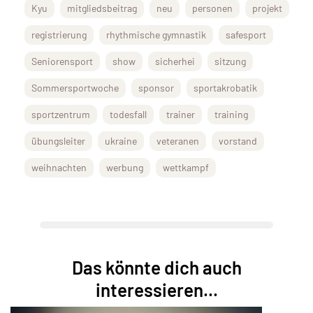
Kyu
mitgliedsbeitrag
neu
personen
projekt
registrierung
rhythmische gymnastik
safesport
Seniorensport
show
sicherhei
sitzung
Sommersportwoche
sponsor
sportakrobatik
sportzentrum
todesfall
trainer
training
übungsleiter
ukraine
veteranen
vorstand
weihnachten
werbung
wettkampf
Das könnte dich auch
interessieren...