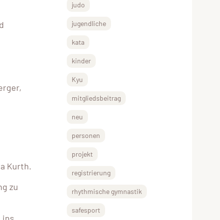
judo
nd
jugendliche
kata
kinder
Kyu
erger,
mitgliedsbeitrag
neu
personen
projekt
a Kurth.
registrierung
ng zu
rhythmische gymnastik
safesport
 ins