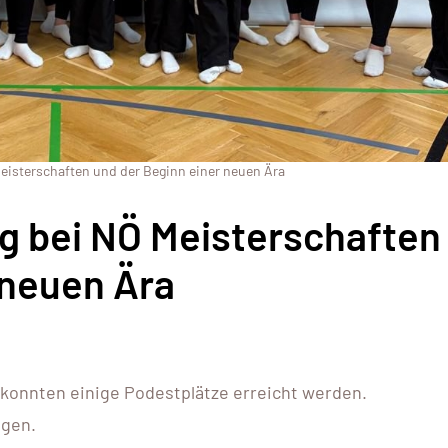
Meisterschaften und der Beginn einer neuen Ära
lg bei NÖ Meisterschaften
 neuen Ära
 konnten einige Podestplätze erreicht werden.
ngen.