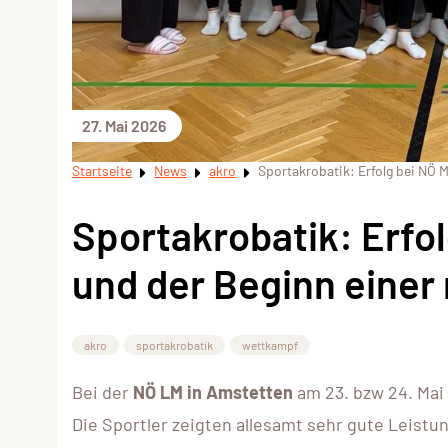
27. Mai 2026
Startseite
News
akro
Sportakrobatik: Erfolg bei NÖ 
Sportakrobatik: Erfo
und der Beginn einer
akro
sportakrobatik
wettkampf
Bei der
NÖ LM in Amstetten
am 23. bzw 24. Mai
Die Sportler zeigten allesamt sehr gute Leistu