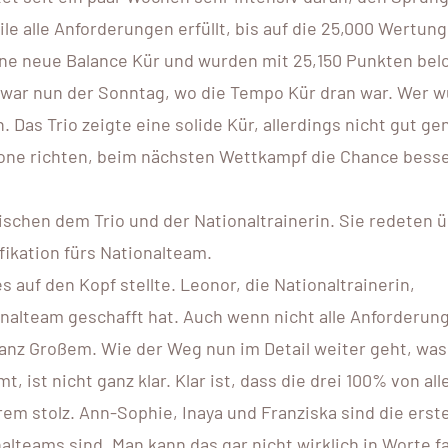
le alle Anforderungen erfüllt, bis auf die 25,000 Wertung
ne neue Balance Kür und wurden mit 25,150 Punkten bel
 war nun der Sonntag, wo die Tempo Kür dran war. Wer w
Das Trio zeigte eine solide Kür, allerdings nicht gut gen
rone richten, beim nächsten Wettkampf die Chance bess
schen dem Trio und der Nationaltrainerin. Sie redeten ü
fikation fürs Nationalteam.
 auf den Kopf stellte. Leonor, die Nationaltrainerin,
onalteam geschafft hat. Auch wenn nicht alle Anforderun
s ganz Großem. Wie der Weg nun im Detail weiter geht, wa
t, ist nicht ganz klar. Klar ist, dass die drei 100% von all
rem stolz. Ann-Sophie, Inaya und Franziska sind die erst
alteams sind. Man kann das gar nicht wirklich in Worte f