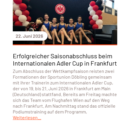
22. Juni 2026
Erfolgreicher Saisonabschluss beim
Internationalen Adler Cup in Frankfurt
Zum Abschluss der Wettkampfsaison reisten zwei
Formationen der Sportunion Döbling gemeinsam
mit ihrer Trainerin zum Internationalen Adler Cup,
der von 19. bis 21. Juni 2026 in Frankfurt am Main
(Deutschland) stattfand. Bereits am Freitag machte
sich das Team vom Flughafen Wien auf den Weg
nach Frankfurt. Am Nachmittag stand das offizielle
Podiumstraining auf dem Programm,
Weiterlesen...