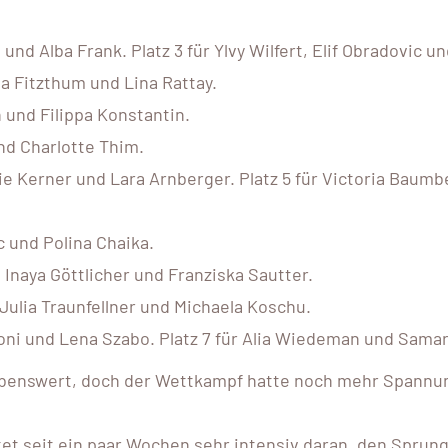
 und Alba Frank. Platz 3 für Ylvy Wilfert, Elif Obradovic u
va Fitzthum und Lina Rattay.
 und Filippa Konstantin.
und Charlotte Thim.
nie Kerner und Lara Arnberger. Platz 5 für Victoria Baumb
 und Polina Chaika.
 Inaya Göttlicher und Franziska Sautter.
 Julia Traunfellner und Michaela Koschu.
oni und Lena Szabo. Platz 7 für Alia Wiedeman und Samar
 lobenswert, doch der Wettkampf hatte noch mehr Spannu
tet seit ein paar Wochen sehr intensiv daran, den Sprung