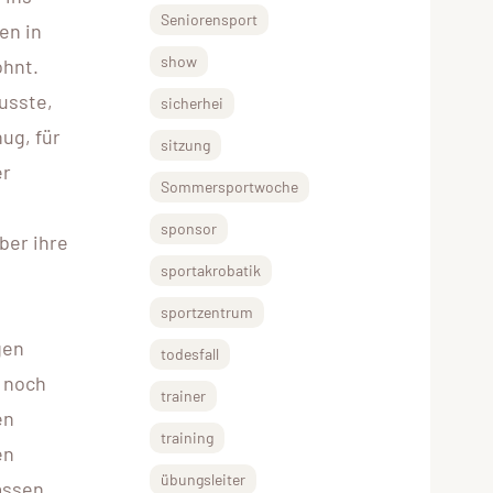
Seniorensport
en in
show
ohnt.
usste,
sicherhei
ug, für
sitzung
er
Sommersportwoche
sponsor
ber ihre
sportakrobatik
sportzentrum
gen
todesfall
s noch
trainer
en
training
en
übungsleiter
assen.