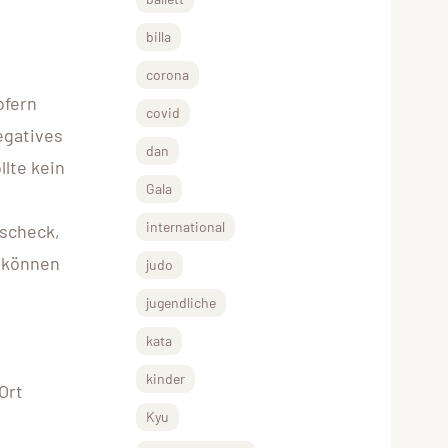
billa
corona
ofern
covid
egatives
dan
lte kein
Gala
international
tscheck,
 können
judo
jugendliche
kata
kinder
Ort
Kyu