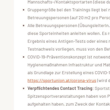
Mannschafts-/Kontaktsportarten (diese dar
Gruppengröße bei den Trainings liegt bei m
Betreuungspersonen (auf 20 m2 pro Perso
Alle Betreuungspersonen (ÜbungsleiterIn,
diese Sporteinheiten anleiten wollen. Es r
Ergebnis eines Antigen-Tests oder eines m
Testnachweis vorliegen, muss von den B
COVID-19-Präventionskonzept ist notwendi
Hygienemaßnahmen Infrastruktur und Mate
als Grundlage zur Erstellung eines COVI
https://sportunion.at/corona-virus
(wird d
Verpflichtendes Contact Tracing
: Sports
Spitzensportveranstaltungen haben von Pe
aufgehalten haben, zum Zweck der Konta