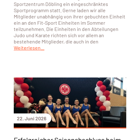
Sportzentrum Döbling ein eingeschränktes
Sportprogramm statt. Gerne laden wir alle
Mitglieder unabhängig von ihrer gebuchten Einheit
ein an den Fit-Sport Einheiten im Sommer
teilzunehmen. Die Einheiten in den Abteilungen
Judo und Karate richten sich vor allem an
bestehende Mitglieder, die auch in den
Weiterlesen...
22. Juni 2026
Erfolgreicher Saisonabschluss beim