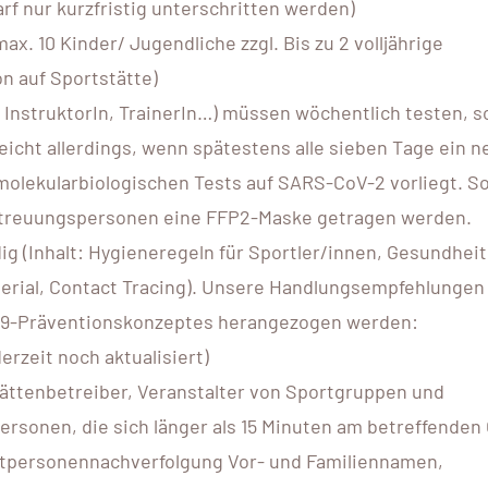
f nur kurzfristig unterschritten werden)
ax. 10 Kinder/ Jugendliche zzgl. Bis zu 2 volljährige
n auf Sportstätte)
 InstruktorIn, TrainerIn…) müssen wöchentlich testen, s
eicht allerdings, wenn spätestens alle sieben Tage ein n
olekularbiologischen Tests auf SARS-CoV-2 vorliegt. Sol
etreuungspersonen eine FFP2-Maske getragen werden.
g (Inhalt: Hygieneregeln für Sportler/innen, Gesundhei
rial, Contact Tracing). Unsere Handlungsempfehlungen
D-19-Präventionskonzeptes herangezogen werden:
erzeit noch aktualisiert)
tättenbetreiber, Veranstalter von Sportgruppen und
rsonen, die sich länger als 15 Minuten am betreffenden 
ktpersonennachverfolgung Vor- und Familiennamen,