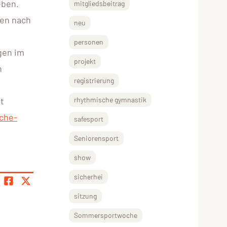
eben.
mitgliedsbeitrag
sen nach
neu
personen
gen im
projekt
h
registrierung
t
rhythmische gymnastik
iche-
safesport
Seniorensport
show
sicherhei
sitzung
Sommersportwoche