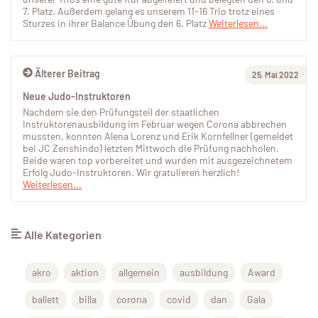
7. Platz. Außerdem gelang es unserem 11-16 Trio trotz eines
Sturzes in ihrer Balance Übung den 6. Platz
Weiterlesen...
Älterer Beitrag
25. Mai 2022
Neue Judo-Instruktoren
Nachdem sie den Prüfungsteil der staatlichen
Instruktorenausbildung im Februar wegen Corona abbrechen
mussten, konnten Alena Lorenz und Erik Kornfellner (gemeldet
bei JC Zenshindo) letzten Mittwoch die Prüfung nachholen.
Beide waren top vorbereitet und wurden mit ausgezeichnetem
Erfolg Judo-Instruktoren. Wir gratulieren herzlich!
Weiterlesen...
Alle Kategorien
akro
aktion
allgemein
ausbildung
Award
ballett
billa
corona
covid
dan
Gala