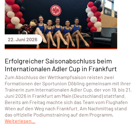
22. Juni 2026
Erfolgreicher Saisonabschluss beim
Internationalen Adler Cup in Frankfurt
Zum Abschluss der Wettkampfsaison reisten zwei
Formationen der Sportunion Döbling gemeinsam mit ihrer
Trainerin zum Internationalen Adler Cup, der von 19. bis 21.
Juni 2026 in Frankfurt am Main (Deutschland) stattfand.
Bereits am Freitag machte sich das Team vom Flughafen
Wien auf den Weg nach Frankfurt. Am Nachmittag stand
das offizielle Podiumstraining auf dem Programm,
Weiterlesen...