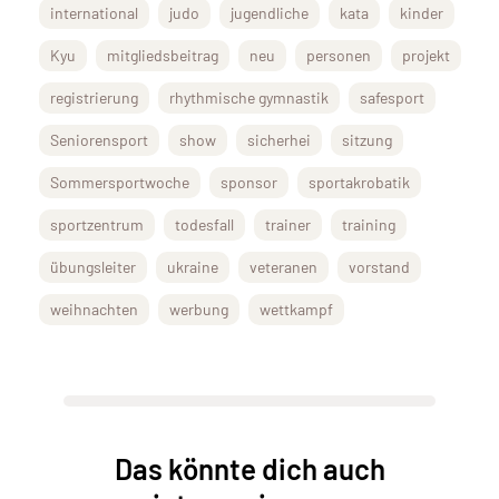
international
judo
jugendliche
kata
kinder
Kyu
mitgliedsbeitrag
neu
personen
projekt
registrierung
rhythmische gymnastik
safesport
Seniorensport
show
sicherhei
sitzung
Sommersportwoche
sponsor
sportakrobatik
sportzentrum
todesfall
trainer
training
übungsleiter
ukraine
veteranen
vorstand
weihnachten
werbung
wettkampf
Das könnte dich auch